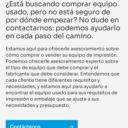
butt splicer CECB522
Seiko
¿Está buscando comprar equipo
BW 986V
Ser Tec
C 905
usado, pero no está seguro de
Serbia
C22C 13 D25 / D30 (1+1 / 2+1)
Seria
por dónde empezar? No dude en
C4 R
Serigraf Service
C5
Setema
contactarnos: podemos ayudarlo
C5 - 4 stations
Shanklin
C6010
Shengtian
en cada paso del camino.
C64
Sheridan
C80-750
Shiki
C9060 Pro
Shinohara
Estamos aquí para ofrecerle asesoramiento sobre
Cadet
Shm
cómo comprar o vender su equipo de impresión.
Capri 2
SIAS
Captain 10 inch
Podemos ofrecerle asesoramiento experto sobre
Siasprint
Captain 10inch
Sigloch
el tipo de equipo que debe comprar y el
Captain 250
Signode
Card Seal CS 500/60
fabricante que debe considerar. Entendemos que
Signracer
Carraro 1508 SLP
cada cliente tiene diferentes requisitos y
Signtronic
Carraro 301
SIMAS
necesidades, y estamos aquí para ayudarlo a
Cartonmaster AP-1020
SIMON
Cartonmaster AP1600
encontrar el equipo usado para sus requisitos de
Singtronic
CAS 35
Sitec
impresión o embalaje que se ajuste a sus
Casemaker
Sitma
necesidades y presupuesto.
CB600
Smag
CC 20 V
Smipack
CC30 M
Smooth
CD 102 - 5 + L X
Solema
CD 102 - 6 + L X
Solna
Contáctenos