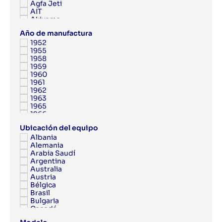
Agfa Jeti
AIT
Akiyama
Albert
Año de manufactura
Albert Frankenthal
1952
Albo
1955
AMK
1958
Anytron
1959
Applied Automation
1960
Aquaflex
1961
Argon
1962
Aristomat
1963
ARPECO
1965
Arsoma
1966
Arvor
1967
Asahi
Ubicación del equipo
1968
Ashe
Albania
1969
Aster
Alemania
1970
Atac
Arabia Saudí
1971
Atlantic Zeiser
Argentina
1972
Atlas Copco
Australia
1973
Atom
Austria
1974
ATP
Bélgica
1975
Attalus
Brasil
1976
Aurelia
Bulgaria
1977
Autobond
Canadá
1978
AV Flexologic
Catar
1979
AXYZ