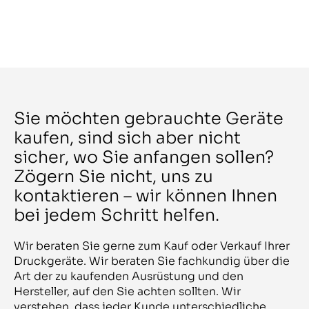
Muller
Anapurna M3200i
Muller-Martini
Anapurna M3200i RTR
Multimaster
Anapurna RTR 3200
Multipress
Anapurna RTR 3200i LED
Mutoh
Anicolor SM 52-5-L
Nagel
Anycut III
Nanjing GS Mach extrusion equipment
AP 360
Nanjiyoung
AP SP900
Narita
ApeosPro C810
NBG
APS
Nebiolo
Sie möchten gebrauchte Geräte
APS 22K
Neolt
Aqua Supreme
Neopost
kaufen, sind sich aber nicht
Aquajet 3324
New Long
Aristo 145
sicher, wo Sie anfangen sollen?
NEWFOIL
Aristo 185
Newmec
Zögern Sie nicht, uns zu
Arizona 1280 GT
NIKKO YOCO
Arizona 1280 XT
NilPeter
kontaktieren – wir können Ihnen
Arizona 2280XT
Nipson
Arizona 350 XT
Norbert Klein
bei jedem Schritt helfen.
Arizona 360 GT
NORDMECCANICA
Arizona 360 GT+WIO
Novatec
Arizona 460 XT
OCE
Wir beraten Sie gerne zum Kauf oder Verkauf Ihrer
Arizona 480XT
OCHSNER
Druckgeräte. Wir beraten Sie fachkundig über die
Arizona 550 XT UV
Ofem
Arizona 6170 XTS
Art der zu kaufenden Ausrüstung und den
Oki
AS1000
Olbrich
Hersteller, auf den Sie achten sollten. Wir
ASB.1-33
Omet
Aspira 76
verstehen, dass jeder Kunde unterschiedliche